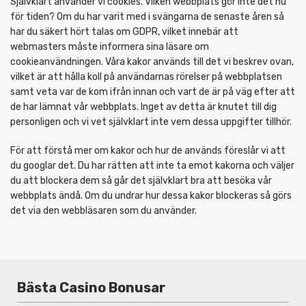
Självklart använder vi cookies. Vilken webbplats gör inte det nu
för tiden? Om du har varit med i svängarna de senaste åren så
har du säkert hört talas om GDPR, vilket innebär att
webmasters måste informera sina läsare om
cookieanvändningen. Våra kakor används till det vi beskrev ovan,
vilket är att hålla koll på användarnas rörelser på webbplatsen
samt veta var de kom ifrån innan och vart de är på väg efter att
de har lämnat vår webbplats. Inget av detta är knutet till dig
personligen och vi vet självklart inte vem dessa uppgifter tillhör.
För att förstå mer om kakor och hur de används föreslår vi att
du googlar det. Du har rätten att inte ta emot kakorna och väljer
du att blockera dem så går det självklart bra att besöka vår
webbplats ändå. Om du undrar hur dessa kakor blockeras så görs
det via den webbläsaren som du använder.
Bästa Casino Bonusar