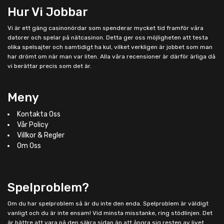
Hur Vi Jobbar
Vi är ett gäng casinonördar som spenderar mycket tid framför våra
datorer och spelar på nätcasinon. Detta ger oss möjligheten att testa
olika spelsajter och samtidigt ha kul, vilket verkligen är jobbet som man
har drömt om när man var liten. Alla våra recensioner är därför ärliga då
vi berättar precis som det är.
Meny
Kontakta Oss
Vår Policy
Villkor & Regler
Om Oss
Spelproblem?
Om du har spelproblem så är du inte den enda. Spelproblem är väldigt
vanligt och du är inte ensam! Vid minsta misstanke, ring stödlinjen. Det
är bättre att vara på den säkra sidan än att ångra sig resten av livet.