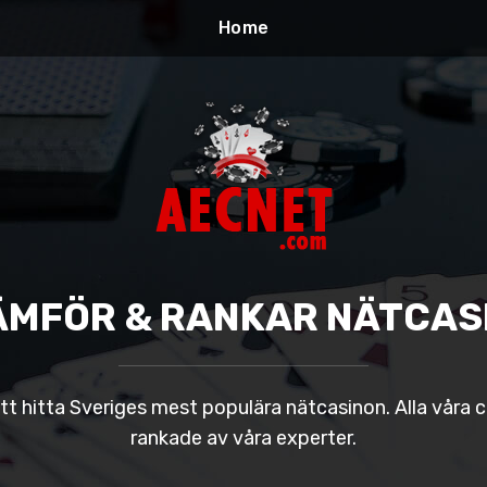
Home
JÄMFÖR & RANKAR NÄTCAS
t hitta Sveriges mest populära nätcasinon. Alla våra c
rankade av våra experter.