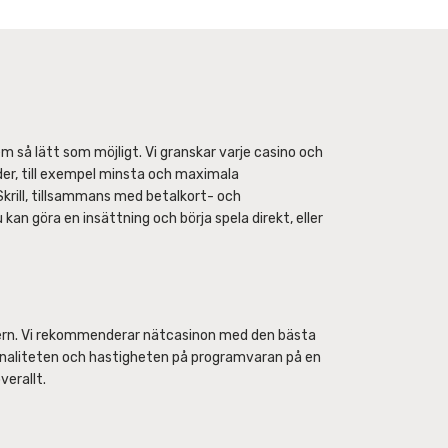
dem så lätt som möjligt. Vi granskar varje casino och
der, till exempel minsta och maximala
krill, tillsammans med betalkort- och
an göra en insättning och börja spela direkt, eller
ayern. Vi rekommenderar nätcasinon med den bästa
tionaliteten och hastigheten på programvaran på en
verallt.