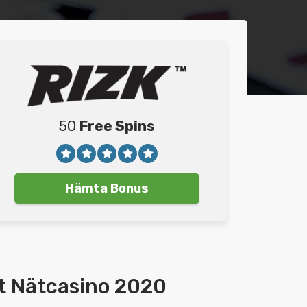
50
Free Spins
Hämta Bonus
tt Nätcasino 2020