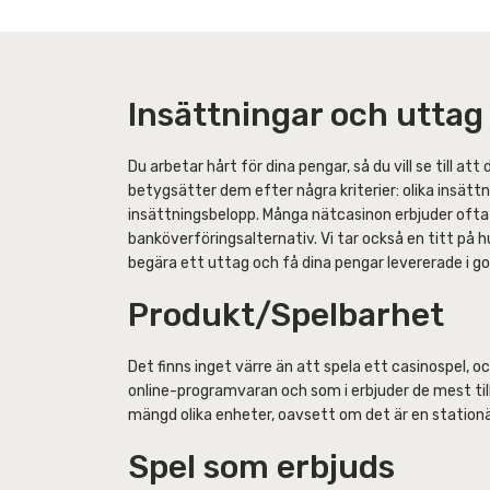
Insättningar och uttag
Du arbetar hårt för dina pengar, så du vill se till a
betygsätter dem efter några kriterier: olika insät
insättningsbelopp. Många nätcasinon erbjuder ofta 
banköverföringsalternativ. Vi tar också en titt på h
begära ett uttag och få dina pengar levererade i go
Produkt/Spelbarhet
Det finns inget värre än att spela ett casinospel,
online-programvaran och som i erbjuder de mest till
mängd olika enheter, oavsett om det är en stationär 
Spel som erbjuds