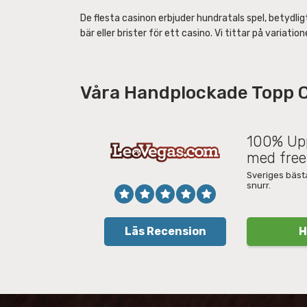
De flesta casinon erbjuder hundratals spel, betydlig
bär eller brister för ett casino. Vi tittar på variati
Våra Handplockade Topp 
100% Upp
med free
Sveriges bäst
snurr.
Läs Recension
H