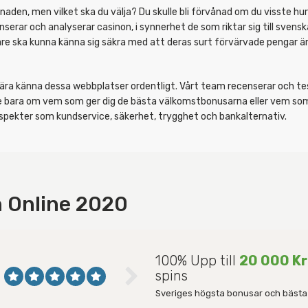
naden, men vilket ska du välja? Du skulle bli förvånad om du visste h
nserar och analyserar casinon, i synnerhet de som riktar sig till svens
elare ska kunna känna sig säkra med att deras surt förvärvade pengar är
t lära känna dessa webbplatser ordentligt. Vårt team recenserar och tes
nte bara om vem som ger dig de bästa välkomstbonusarna eller vem som 
a aspekter som kundservice, säkerhet, trygghet och bankalternativ.
n Online 2020
100% Upp till
20 000 Kr
spins
Sveriges högsta bonusar och bästa