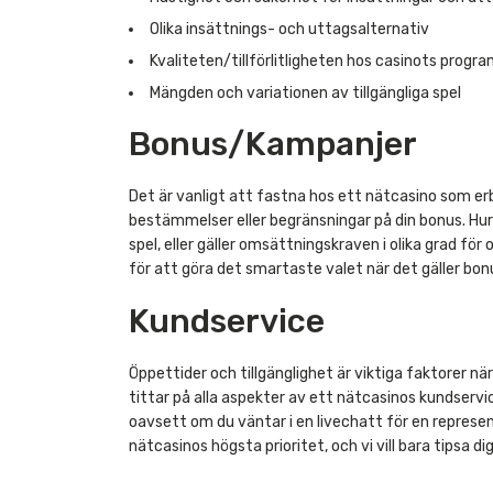
Olika insättnings- och uttagsalternativ
Kvaliteten/tillförlitligheten hos casinots progr
Mängden och variationen av tillgängliga spel
Bonus/Kampanjer
Det är vanligt att fastna hos ett nätcasino som erbj
bestämmelser eller begränsningar på din bonus. Hur
spel, eller gäller omsättningskraven i olika grad fö
för att göra det smartaste valet när det gäller bon
Kundservice
Öppettider och tillgänglighet är viktiga faktorer nä
tittar på alla aspekter av ett nätcasinos kundservice
oavsett om du väntar i en livechatt för en represent
nätcasinos högsta prioritet, och vi vill bara tipsa di