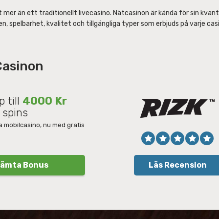
t mer än ett traditionellt livecasino. Nätcasinon är kända för sin kvant
onen, spelbarhet, kvalitet och tillgängliga typer som erbjuds på varje cas
Casinon
 till
4000 Kr
 spins
a mobilcasino, nu med gratis
ämta Bonus
Läs Recension