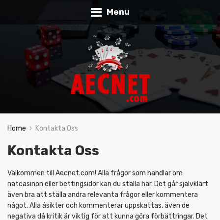
Menu
Home
Kontakta Oss
Kontakta Oss
Välkommen till Aecnet.com! Alla frågor som handlar om
nätcasinon eller bettingsidor kan du ställa här. Det går självklart
även bra att ställa andra relevanta frågor eller kommentera
något. Alla åsikter och kommenterar uppskattas, även de
negativa då kritik är viktig för att kunna göra förbättringar. Det