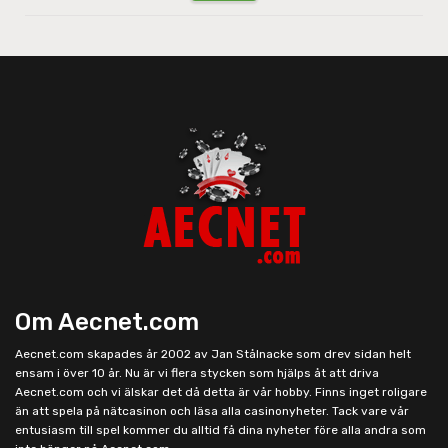
Om Aecnet.com
Aecnet.com skapades år 2002 av Jan Stålnacke som drev sidan helt
ensam i över 10 år. Nu är vi flera stycken som hjälps åt att driva
Aecnet.com och vi älskar det då detta är vår hobby. Finns inget roligare
än att spela på nätcasinon och läsa alla casinonyheter. Tack vare vår
entusiasm till spel kommer du alltid få dina nyheter före alla andra som